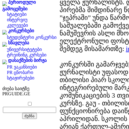
ყველა ჟურნალისტს. 
პერიოდული
პირებმა მიმდინარე 
გამოცემები
სტატიები
”ჯეპრაში” უნდა წარმ
ინტერვიუ
საშუალებაში გამოქვ
კვლევები
კონკურსები
ნამუშევრის ასლი მ
სტუდენტური კონკურსი
ელექტრონული ფოსტი
სწავლება
შემდეგ მისამართზე:
i
უნივერსიტეტები
ტრეინინგ კურსები
დასაქმების ბირჟა
კონკურსში გამარჯვე
PR ვაკანსიები
ჟურნალისტი უფასოდ 
PR ცნობარი
სტაჟირებები
თბილისი პიარ სკოლ
ინტეგრირებული მარ
ძიება საიტზე
PRGUIDE.GE
კომუნიკაციების 3 თვ
კურსზე. გაუ - თბილი
ფუნქციონირება დაიწ
აპრილიდან. სკოლის
არიან ქართულ-ამერი