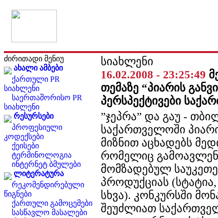
ძირითადი მენიუ
სიახლენი
ახალი ამბები
16.02.2008 - 23:25:49
მ
ქართული PR
თემაზე “პიარის განვ
სიახლენი
საერთაშორისო PR
პერსპექტივები საქა
სიახლენი
”ჯეპრა” და გაუ - თბ
რესურსები
პროფესიული
საქართველოში პიარ
კოდექსები
მიზნით აცხადებს მედი
ქეისები
რომელიც გამოავლენს
ტერმინოლოგია
ინტერნეტ ბმულები
მომზადებულ საუკეთე
ლიტერატურა
პროდუქციას (სტატია, 
რეკომენდირებული
სხვა). კონკურსში მო
წიგნები
ქართული გამოცემები
შეუძლიათ საქართვე
სასწავლო მასალები