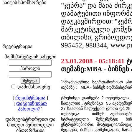
საიტის სპონსორები
”ჯეპრა” და მაია ძირ
დამატებითი ინფორმა
დაუკავშირდით: ”ჯეპრ
მარკეტინგული კომუნი
თბილისი, გრიბოედოვ
995452, 988344, www.pr
რეგისტრაცია
მომხმარებლის სახელი
23.01.2008 - 05:18:41
ტ
თემაზე:MBA - ბიზნეს
პაროლი
”იმიჯმეიკერთა საერთაშორისო ას
დამიმახსოვრე
თემაზე : MBA - ბიზნეს ადმინისტრი
[
რეგისტრაცია
]
ტრენინგი დაიწყება 2 თებერვალს
[
დაგავიწყდათ
ჩათვლით . ტრენინგი 55 აკადემიურ
27 საათიან სალექციო დროს და 28 
პაროლი?
]
თემატიკა:
ბიზნეს ადმინისტრი
დარეგისტრირდით და
სტრატეგიული მენეჯმენტი; ბიზ
ენტრეპრენიორი;
მოტივაცია/ინოვა
მიიღეთ პერიოდული
შედგენა; ბიზნეს კომუნიკაცია; წარ
ინფორმაცია