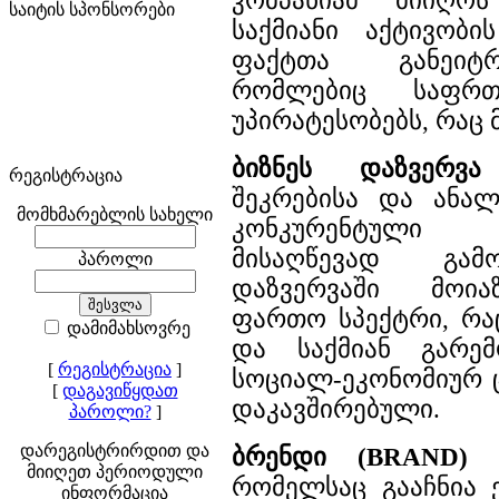
კომპანიამ მიიღო
საიტის სპონსორები
საქმიანი აქტივობი
ფაქტთა განეიტრ
რომლებიც საფრთ
უპირატესობებს, რაც მ
ბიზნეს დაზვერვა
რეგისტრაცია
შეკრებისა და ანალ
მომხმარებლის სახელი
კონკურენტული
მისაღწევად გამო
პაროლი
დაზვერვაში მოია
ფართო სპექტრი, რა
დამიმახსოვრე
და საქმიან გარემ
[
რეგისტრაცია
]
სოციალ-ეკონომიურ 
[
დაგავიწყდათ
დაკავშირებული.
პაროლი?
]
დარეგისტრირდით და
ბრენდი (BRAND)
-
მიიღეთ პერიოდული
რომელსაც გააჩნია 
ინფორმაცია