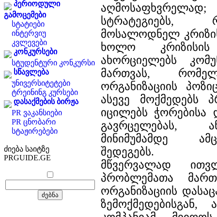
პერიოდული
აღმოსაფხვრელ
გამოცემები
სტრატეგიებს,
სტატიები
მოსალოდნელ კრიზის
ინტერვიუ
კვლევები
ხოლო კრიზისის
კონკურსები
ახორციელებს კომუ
სტუდენტური კონკურსი
მართვას, რომე
სწავლება
უნივერსიტეტები
ორგანიზაციის პოზიც
ტრეინინგ კურსები
ასევე მოქმედებს პ
დასაქმების ბირჟა
იცილებს ჭორებისა 
PR ვაკანსიები
PR ცნობარი
გავრცელებას, 
სტაჟირებები
მინიმუმამდე ამ
ძიება საიტზე
შედეგებს. პრო
PRGUIDE.GE
მწვერვალად ითვ
პრობლემათა მართ
ორგანიზაციის დასაც
ზემოქმედებისგან,