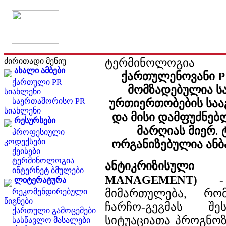
ტერმინოლოგია
ძირითადი მენიუ
ახალი ამბები
ქართულენოვანი 
ქართული PR
მომზადებულია ს
სიახლენი
საერთაშორისო PR
ურთიერთობების სა
სიახლენი
და მისი დამფუძნებ
რესურსები
მარღიას მიერ
.
პროფესიული
კოდექსები
ორგანიზებულია ანბ
ქეისები
ტერმინოლოგია
ანტიკრიზისული 
ინტერნეტ ბმულები
MANAGEMENT)
- 
ლიტერატურა
მიმართულება, რომ
რეკომენდირებული
წიგნები
ჩარჩო-გეგმას შ
ქართული გამოცემები
სიტუაციათა პროგნოზ
სასწავლო მასალები