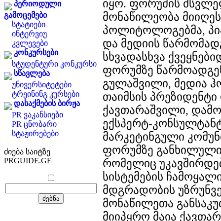
იყო. ფორუმის მსვლ
პერიოდული
მონაწილეობა მიიღე
გამოცემები
სტატიები
პოლიტოლოგებმა, პი
ინტერვიუ
და მედიის წარმომად
კვლევები
კონკურსები
სხვადასხვა ქვეყნებ
სტუდენტური კონკურსი
ფორუმზე წარმოადგე
სწავლება
გულაშვილი, მედია ჰ
უნივერსიტეტები
ტრეინინგ კურსები
თაიმსის პრეზიდენტი 
დასაქმების ბირჟა
ქავთარაშვილი, დამ
PR ვაკანსიები
ექსპერტ-კონსულტან
PR ცნობარი
სტაჟირებები
მარკეტინგული კომუნ
ფორუმზე განხილული 
ძიება საიტზე
PRGUIDE.GE
რომელიც უკავშირდე
სისტემების ჩამოყალი
მდგრადობის უზრუნვ
მონაწილეთა განსაკ
მიიპყრო მაია ქავთა