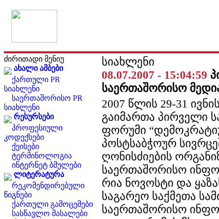
ძირითადი მენიუ
სიახლენი
ახალი ამბები
08.07.2007 - 15:04:59
პ
ქართული PR
საერთაშორისო მედი
სიახლენი
საერთაშორისო PR
2007 წლის 29-31 ივნი
სიახლენი
გაიმართა პირველი 
რესურსები
პროფესიული
ფორუმი “დემოკრატი
კოდექსები
პოსტსაბჭოურ სივრცეში
ქეისები
ღონისძიების ორგანი
ტერმინოლოგია
ინტერნეტ ბმულები
საერთაშორისო ინფო
ლიტერატურა
რია ნოვოსტი და ყაზ
რეკომენდირებული
საგარეო საქმეთა სა
წიგნები
ქართული გამოცემები
საერთაშორისო ინფო
სასწავლო მასალები