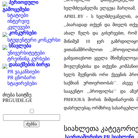
პერიოდული
ხელმძღვანელმა ელგუჯა მარღიამ,
გამოცემები
სტატიები
APRIL.BY - ს ხელმძღვანელის, ა
ინტერვიუ
,,პიარადად თქვენ და მთელს თქვ
კვლევები
კონკურსები
ახალ წელს და გისურვებთ, რომ 
სტუდენტური კონკურსი
მინიმუმ 10 ჯერ გაზრდილიყო
სწავლება
ვითანამშრომლოთ ,,პროფილთ
უნივერსიტეტები
განვათავსოთ ყველა მნიშვნელოვ
ტრეინინგ კურსები
დასაქმების ბირჟა
მოვლენებისა და თქვენი კომპანიის
PR ვაკანსიები
ხელს შეუწყობს ორი ქვეყნის პრ
PR ცნობარი
საქმიან ურთიერთობას’’. ასევე
სტაჟირებები
სააგენტო ,,პროფილსა’’ და აზე
ძიება საიტზე
PRHOUR-ს შორის მიმდინარეობს მ
PRGUIDE.GE
დასრულებაც ორმხრივ სასარგებლო შ
სიახლეთა კატეგორი
საერთაშორისო PR სიახლენი