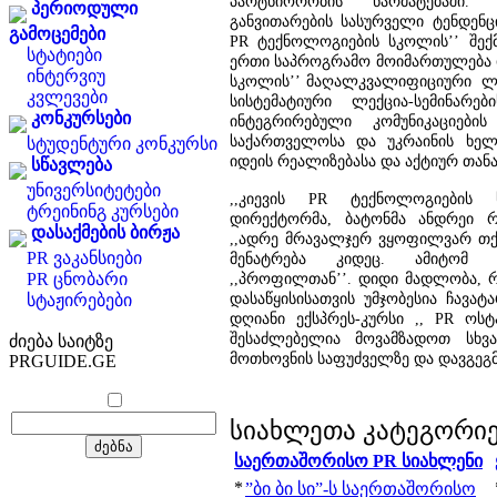
პარტნიორობის წარმატებაში.
პერიოდული
განვითარების სასურველი ტენდენც
გამოცემები
PR ტექნოლოგიების სკოლის’’ შექ
სტატიები
ერთი საპროგრამო მოიმართულება იქ
ინტერვიუ
სკოლის’’ მაღალკვალიფიციური ლე
კვლევები
სისტემატიური ლექცია-სემინარე
კონკურსები
ინტეგრირებული კომუნიკაციები
საქართველოსა და უკრაინის ხელ
სტუდენტური კონკურსი
იდეის რეალიზებასა და აქტიურ თან
სწავლება
უნივერსიტეტები
,,კიევის PR ტექნოლოგიების 
ტრეინინგ კურსები
დირექტორმა, ბატონმა ანდრეი რო
დასაქმების ბირჟა
,,ადრე მრავალჯერ ვყოფილვარ თქვე
PR ვაკანსიები
მენატრება კიდეც. ამიტომ ს
PR ცნობარი
,,პროფილთან’’. დიდი მადლობა, რ
დასაწყისისათვის უმჯობესია ჩავა
სტაჟირებები
დღიანი ექსპრეს-კურსი ,, PR ოსტ
შესაძლებელია მოვამზადოთ სხვ
ძიება საიტზე
მოთხოვნის საფუძველზე და დავგეგმ
PRGUIDE.GE
სიახლეთა კატეგორი
საერთაშორისო PR სიახლენი
*
”ბი ბი სი”-ს საერთაშორისო