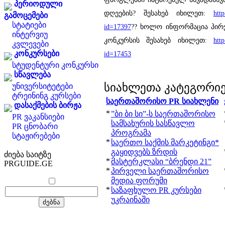
პერიოდული
დღეების? შესახებ იხილეთ:
htt
გამოცემები
სტატიები
id=17397
?? ხოლო ინფორმაცია პირ
ინტერვიუ
კონკურსის შესახებ იხილეთ:
htt
კვლევები
კონკურსები
id=17453
სტუდენტური კონკურსი
სწავლება
სიახლეთა კატეგორი
უნივერსიტეტები
ტრეინინგ კურსები
საერთაშორისო PR სიახლენი
დასაქმების ბირჟა
*
”ბი ბი სი”-ს საერთაშორისო
PR ვაკანსიები
სამსახურის სასწავლო
PR ცნობარი
პროგრამა
სტაჟირებები
*
საერთო საქმის მარკეტინგი*
გაყიდვებს ზრდის
ძიება საიტზე
*
მასტერკლასი “ბრენდი 21”
PRGUIDE.GE
*
პირველი საერთაშორისო
მედია ფორუმი
*
საზაფხულო PR კურსები
უკრაინაში