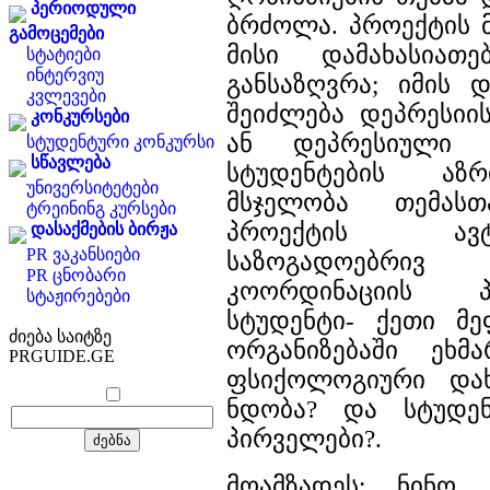
პერიოდული
ბრძოლა. პროექტის მ
გამოცემები
მისი დამახასიათე
სტატიები
ინტერვიუ
განსაზღვრა; იმის
კვლევები
შეიძლება დეპრესიი
კონკურსები
ან დეპრესიული ა
სტუდენტური კონკურსი
სწავლება
სტუდენტების აზრ
უნივერსიტეტები
მსჯელობა თემასთ
ტრეინინგ კურსები
პროექტის ავ
დასაქმების ბირჟა
PR ვაკანსიები
საზოგადოებრივ
PR ცნობარი
კოორდინაციის 
სტაჟირებები
სტუდენტი- ქეთი მ
ძიება საიტზე
ორგანიზებაში ეხმა
PRGUIDE.GE
ფსიქოლოგიური დახ
ნდობა? და სტუდე
პირველები?.
მოამზადეს: ნინო 