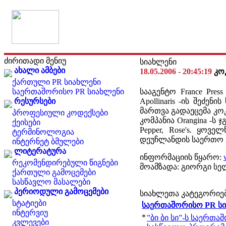
ძირითადი მენიუ
სიახლენი
ახალი ამბები
18.05.2006 - 20:45:19
კო
ქართული PR სიახლენი
საერთაშორისო PR სიახლენი
სააგენტო France Pr
რესურსები
Apollinaris -ის შეძენ
მართვა გადაეცემა კოკ
პროფესიული კოდექსები
კომპანია Orangina -ს
ქეისები
Pepper, Rose's. ყოვ
ტერმინოლოგია
დეუჩლანდის საერთო გ
ინტერნეტ ბმულები
ლიტერატურა
ინფორმაციის წყარო:
რეკომენდირებული წიგნები
მოამზადა: გიორგი სე
ქართული გამოცემები
სასწავლო მასალები
პერიოდული გამოცემები
სიახლეთა კატეგორიე
სტატიები
საერთაშორისო PR ს
ინტერვიუ
*
”ბი ბი სი”-ს საერთა
კვლევები