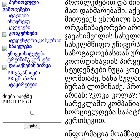
პრობლემებით და მი
პერიოდული
მათ დახმარებაში. აქ
გამოცემები
სტატიები
მიიღებენ ცნობილი სა
ინტერვიუ
ორგანიზატორები არი
კვლევები
კონკურსები
ჯავახიშვილის სახელ
სტუდენტური კონკურსი
სახელმწიფო უნივერს
სწავლება
საზოგადოებასთან უ
უნივერსიტეტები
ტრეინინგ კურსები
კოორდინაციის პირვ
დასაქმების ბირჟა
სტუდენტები ნუცა კო
PR ვაკანსიები
ლომთაძე, ნანა სულაძ
PR ცნობარი
სტაჟირებები
ზურაბ ლომინაძე. პრ
არიან: ?კოკა-კოლა?; 
ძიება საიტზე
PRGUIDE.GE
სარეკლამო კომპანია 
ხორციელდება საპატ
კურთხევით.
ინფორმაცია მოამზადე