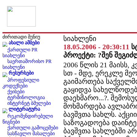
ძირითადი მენიუ
სიახლენი
ახალი ამბები
18.05.2006 - 20:30:11
ს
ქართული PR
პროექტი: ?შენ შეგიძ
სიახლენი
საერთაშორისო PR
2006 წლის 21 მაისს, კ
სიახლენი
სთ - მდე, ერეკლე მე
რესურსები
პროფესიული
გაიმართება საქველმ
კოდექსები
გაყიდვა სახელწოდებ
ქეისები
დაეხმარო...?. შემოს
ტერმინოლოგია
ინტერნეტ ბმულები
მოხმარდება ავლაბრ
ლიტერატურა
ბავშვთა სახლს. აქციი
რეკომენდირებული
საზოგადოება დაინტ
წიგნები
ქართული გამოცემები
ბავშვთა სახლებში ა
სასწავლო მასალები