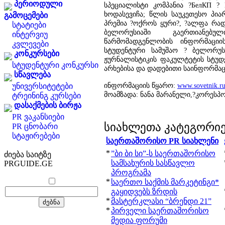
პერიოდული
სპეციალისტი კომპანია ?БелКП ? 
ხოდასევიჩა; წლის საუკეთესო პი
გამოცემები
პრემია ?ოქროს ყური?, ?ალფა რადი
სტატიები
ბელორუსიაში გაერთიანებ
ინტერვიუ
წარმომადგენლობის ინფორმაციი
კვლევები
სტუდენტური სამუშაო ? ბელორუს
კონკურსები
ჟურნალისტიკის ფაკულტეტის სტუდე
სტუდენტური კონკურსი
არხებისა და დადებითი საინფორმაც
სწავლება
ინფორმაციის წყარო:
www.sovetnik.r
უნივერსიტეტები
მოამზადა: ნანა მარანელი,?კორესპ
ტრეინინგ კურსები
დასაქმების ბირჟა
PR ვაკანსიები
სიახლეთა კატეგორი
PR ცნობარი
სტაჟირებები
საერთაშორისო PR სიახლენი
*
”ბი ბი სი”-ს საერთაშორისო
ძიება საიტზე
სამსახურის სასწავლო
PRGUIDE.GE
პროგრამა
*
საერთო საქმის მარკეტინგი*
გაყიდვებს ზრდის
*
მასტერკლასი “ბრენდი 21”
*
პირველი საერთაშორისო
მედია ფორუმი