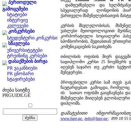
პერიოდული
დამფუძნებელი და ხელმძვანე
გამოცემები
სპეციალურად ლონდონის პია
სტატიები
ქართველი მსმენელებისათვის მასტე
ინტერვიუ
კვლევები
კურსის მსვლელობისას, მსმენ
უახლესი მეთოდოლოგიით შეისწავლ
კონკურსები
კორპორატიული სოციალური პასუხ
სტუდენტური კონკურსი
სპონსორობის, მედიასთან ურთიერთო
სწავლება
კომუნიკაციების საკითხებს.
უნივერსიტეტები
ტრეინინგ კურსები
თბილისის ოფისის მიერ დაგეგმ
დასაქმების ბირჟა
სადიპლომო კურსი 25 ნოემბერს დ
იღებენ საჯარო თუ კერძო სექტორ
PR ვაკანსიები
მენეჯერები.
PR ცნობარი
სტაჟირებები
პროფესიული კურსი სამ თვეს გასტ
ჩაუტარდებათ გამოცდა, რომელი
ძიება საიტზე
ის სათაო ოფისში გაიგზავნება და 
PRGUIDE.GE
მსმენელები მიიღებენ გლობალური
დიპლომს.
დამატებითი ინფორმაციი
www.lspr.ge
,
info@lspr.ge
; 899 18 55 