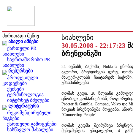
ძირითადი მენიუ
სიახლენი
ახალი ამბები
30.05.2008 - 22:17:23
მ
ქართული PR
ბრენდინგში
სიახლენი
საერთაშორისო PR
სიახლენი
24 ივნისს, ბაქოში, Nokia-ს ცნობი
რესურსები
ავტორი, ბრენდინგის გურუ, თომა
მასტერ-კლასს ჩაატარებს ბაქოში.
პროფესიული
უმასპინძლებს.
კოდექსები
ქეისები
თომას გედი, 20 წლიანი გამოცდ
ტერმინოლოგია
ცნობილ კომპანიებთან, როგორებიცაა
ინტერნეტ ბმულები
Procter & Gamble, Compaq, Volvo და 
ლიტერატურა
ნოკიას ბრენდინგმა მოუტანა. სწორ
რეკომენდირებული
"Connecting People".
წიგნები
ქართული გამოცემები
თომას გედმა შეიმუშავა ბრენდი
სასწავლო მასალები
მენეჯმენტის უნიკალური, 4 გან