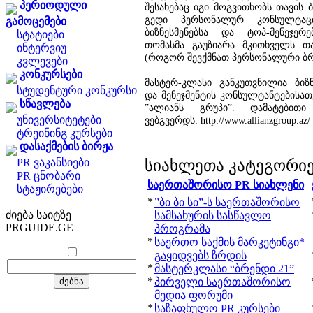
პერიოდული
შესახებაც იგი მოგვითხობს თავის ბ
გედი პერსონალურ კონსულტაცი
გამოცემები
ბიზნესმენებსა და ტოპ-მენეჯე
სტატიები
თომასმა გაუზიარა მკითხველს თავ
ინტერვიუ
(როგორ შევქმნათ პერსონალური ბრ
კვლევები
კონკურსები
მასტერ-კლასი განკუთვნილია ბიზნე
სტუდენტური კონკურსი
და მენეჯმენტის კონსულტანტებისათ
სწავლება
”ალიანს გრუპი”. დამატებითი
უნივერსიტეტები
ვებგვერდს: http://www.allianzgroup.az/
ტრეინინგ კურსები
დასაქმების ბირჟა
PR ვაკანსიები
სიახლეთა კატეგორი
PR ცნობარი
საერთაშორისო PR სიახლენი
სტაჟირებები
*
”ბი ბი სი”-ს საერთაშორისო
ძიება საიტზე
სამსახურის სასწავლო
PRGUIDE.GE
პროგრამა
*
საერთო საქმის მარკეტინგი*
გაყიდვებს ზრდის
*
მასტერკლასი “ბრენდი 21”
*
პირველი საერთაშორისო
მედია ფორუმი
*
საზაფხულო PR კურსები