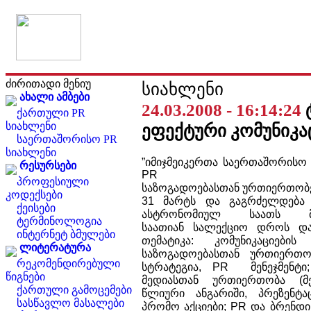
ძირითადი მენიუ
სიახლენი
ახალი ამბები
24.03.2008 - 16:14:24
ქართული PR
სიახლენი
ეფექტური კომუნიკა
საერთაშორისო PR
სიახლენი
”
იმიჯმეიკერთა
საერთაშორისო
რესურსები
P
პროფესიული
საზოგადოებასთან
ურთიერთობ
კოდექსები
31 მარტს
და
გაგრძელდება
ქეისები
ასტრონომიულ
საათს
ტერმინოლოგია
საათიან
სალექციო
დროს
დ
ინტერნეტ ბმულები
თემატიკა
:
კომუნიკაციების
ლიტერატურა
საზოგადოებასთან
ურთიერთო
რეკომენდირებული
სტრატეგია
, PR
მენეჯმენტი
წიგნები
მედიასთან
ურთიერთობა
(
მ
ქართული გამოცემები
წლიური
ანგარიში
,
პრეზენტა
სასწავლო მასალები
პრომო
აქციები
; PR
და
ბრენდი