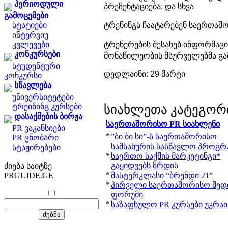
პერიოდული
პრეზენტაციება
;
და
სხვა
გამოცემები
სტატიები
ტრენინგს
ჩაატარებენ
საერთაშ
ინტერვიუ
კვლევები
ტრენერების
შესახებ
ინფორმაცი
კონკურსები
მონაწილეობის
მსურველებმა
გა
სტუდენტური
დედლაინი
: 29 მარტი
კონკურსი
სწავლება
უნივერსიტეტები
ტრეინინგ კურსები
სიახლეთა კატეგორ
დასაქმების ბირჟა
საერთაშორისო PR სიახლენი
PR ვაკანსიები
*
”ბი ბი სი”-ს საერთაშორისო
PR ცნობარი
სამსახურის სასწავლო პროგრ
სტაჟირებები
*
საერთო საქმის მარკეტინგი*
გაყიდვებს ზრდის
ძიება საიტზე
*
PRGUIDE.GE
მასტერკლასი “ბრენდი 21”
*
პირველი საერთაშორისო მედ
ფორუმი
*
საზაფხულო PR კურსები უკრაი