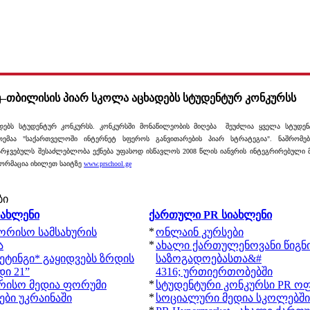
უ–თბილისის პიარ სკოლა აცხადებს სტუდენტურ კონკურსს
დებს სტუდენტურ კონკურსს. კონკურსში მონაწილეობის მიღება შეუძლია ყველა სტუდენ
 თემაა "საქართველოში ინტერნეტ სფეროს განვითარების პიარ სტრატეგია". ნაშრომე
რჯვებულს შესაძლებლობა ექნება უფასოდ ისწავლოს 2008 წლის იანვრის ინტეგრირებული მ
ფორმაცია იხილეთ საიტზე
www.prschool.ge
ბი
იახლენი
ქართული PR სიახლენი
*
შორისო სამსახურის
ონლაინ კურსები
*
ა
ახალი ქართულენოვანი წიგნ
ეტინგი* გაყიდვებს ზრდის
საზოგადოებასთა&#
ი 21”
4316; ურთიერთობებში
*
რისო მედია ფორუმი
სტუდენტური კონკურსი PR ოფ
*
ბი უკრაინაში
სოციალური მედია სკოლებში