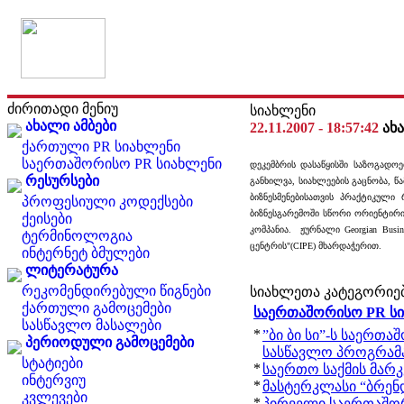
ძირითადი მენიუ
სიახლენი
ახალი ამბები
22.11.2007 - 18:57:42
ახა
ქართული PR სიახლენი
საერთაშორისო PR სიახლენი
დეკემბრის დასაწყისში საზოგადოე
რესურსები
განხილვა, სიახლეების გაცნობა, წა
ბიზნესმენებისათვის პრაქტიკული 
პროფესიული კოდექსები
ბიზნესგარემოში სწორი ორიენტირის
ქეისები
კომპანია.
ჟურნალი Georgian Bus
ტერმინოლოგია
ცენტრის"(CIPE) მხარდაჭერით.
ინტერნეტ ბმულები
ლიტერატურა
რეკომენდირებული წიგნები
სიახლეთა კატეგორიე
ქართული გამოცემები
საერთაშორისო PR ს
სასწავლო მასალები
*
”ბი ბი სი”-ს საერთა
პერიოდული გამოცემები
სასწავლო პროგრამ
სტატიები
*
საერთო საქმის მარკ
ინტერვიუ
*
მასტერკლასი “ბრენდ
კვლევები
*
პირველი საერთაშო