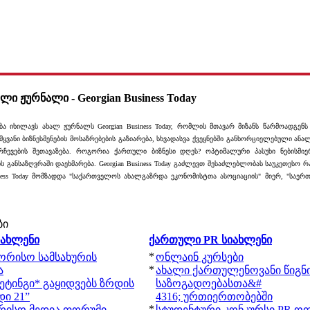
ლი ჟურნალი - Georgian Business Today
ბა იხილავს ახალ ჟურნალს Georgian Business Today, რომლის მთავარ მიზანს წარმოადგენს
მყვანი ბიზნესმენების მოსაზრებების გაზიარება, სხვადასვა ქვეყნებში განხორციელებული ანა
რჩევების შეთავაზება.
როგორია ქართული ბიზნესი დღეს? ოპტიმალური პასუხი ნებისმი
 განსაზღვრაში დაეხმარება. Georgian Business Today გაძლევთ შესაძლებლობას საუკეთესო 
iness Today მომზადდა "საქართველოს ახალგაზრდა ეკონომისტთა ასოციაციის" მიერ, "საე
ბი
იახლენი
ქართული PR სიახლენი
*
შორისო სამსახურის
ონლაინ კურსები
*
ა
ახალი ქართულენოვანი წიგნ
ეტინგი* გაყიდვებს ზრდის
საზოგადოებასთა&#
ი 21”
4316; ურთიერთობებში
*
რისო მედია ფორუმი
სტუდენტური კონკურსი PR ოფ