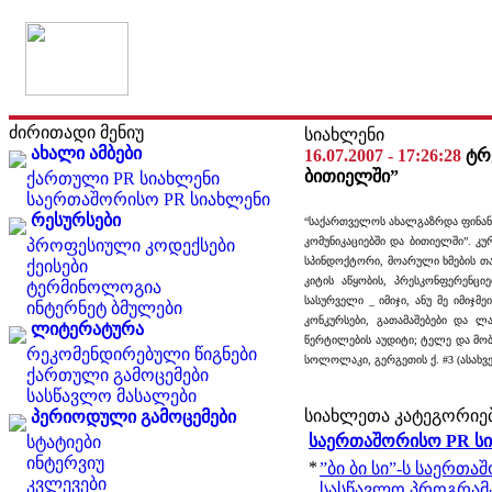
ძირითადი მენიუ
სიახლენი
ახალი ამბები
16.07.2007 - 17:26:28
ტრ
ბითიელში”
ქართული PR სიახლენი
საერთაშორისო PR სიახლენი
რესურსები
“საქართველოს ახალგაზრდა ფინანსი
კომუნიკაციებში და ბითიელში”. კ
პროფესიული კოდექსები
სპინდოქტორი, მოარული ხმების თავ
ქეისები
კიტის აწყობის, პრესკონფერენცი
ტერმინოლოგია
სასურველი _ იმიჯი, ანუ მე იმიჯ
ინტერნეტ ბმულები
კონკურსები, გათამაშებები და ლ
ლიტერატურა
წერტილების აუდიტი; ტელე და მობი
რეკომენდირებული წიგნები
სოლოლაკი, გერგეთის ქ. #3 (ასახვე
ქართული გამოცემები
სასწავლო მასალები
სიახლეთა კატეგორიე
პერიოდული გამოცემები
საერთაშორისო PR ს
სტატიები
ინტერვიუ
*
”ბი ბი სი”-ს საერთა
კვლევები
სასწავლო პროგრამ