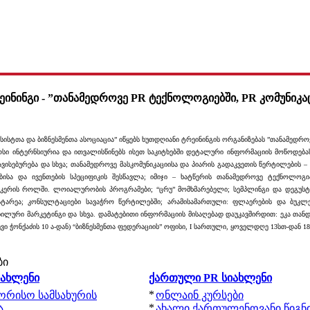
ეინინგი - ”თანამედროვე PR ტექნოლოგიებში, PR კომუნიკა
სტთა და ბიზნესმენთა ასოციაცია” იწყებს ხუთდღიანი ტრეინინგის ორგანიზებას ”თანამედრო
ურსი ინტერნსიურია და ითვალისწინებს ისეთ საკიტხებში დეტალური ინფორმაციის მოწოდებ
ისებურება და სხვა; თანამედროვე მასკომუნიკაციისა და პიარის გადაკვეთის წერტილების – 
ებისა და ივენთების სპეციფიკის შესწავლა; იმიჯი – ხატწერის თანამედროვე ტექნოლოგი
მეიკერის როლში. ლოიალურობის პროგრამები; “ცრუ” მომხმარებელი; სემპლინგი და დეგუსტაც
ატარეა; კონსულტაციები სავაჭრო წერტილებში; არამისამართული: ფლაერების და ბუკლე
ლური მარკეტინგი და სხვა. დამატებითი ინფორმაციის მისაღებად დაუკავშირდით: ეკა თანდი
ვი ჭონქაძის 10 ა-დან) “ბიზნესმენთა ფედერაციის” ოფისი, I სართული, ყოველდღე 13სთ-დან 18
ბი
იახლენი
ქართული PR სიახლენი
*
შორისო სამსახურის
ონლაინ კურსები
*
ა
ახალი ქართულენოვანი წიგნ