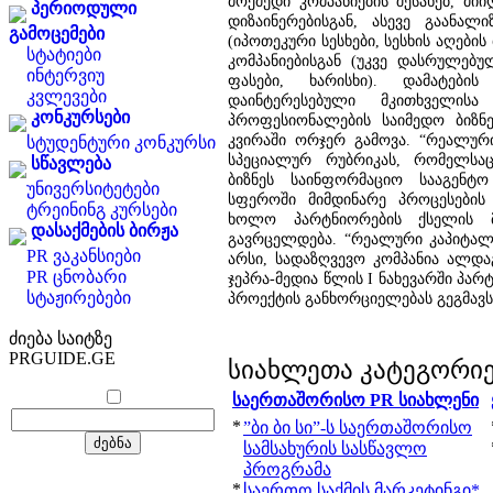
მოქმედი კომპანიების შესახებ, მი
პერიოდული
დიზაინერებისგან, ასევე გაანალი
გამოცემები
(იპოთეკური სესხები, სესხის აღების
სტატიები
კომპანიებისგან (უკვე დასრულებულ
ინტერვიუ
ფასები, ხარისხი). დამატები
კვლევები
დაინტერესებული მკითხველი
კონკურსები
პროფესიონალების საიმედო ბიზნეს
კვირაში ორჯერ გამოვა. “რეალურ
სტუდენტური კონკურსი
სპეციალურ რუბრიკას, რომელსაც
სწავლება
ბიზნეს საინფორმაციო სააგენტო 
უნივერსიტეტები
სფეროში მიმდინარე პროცესების
ტრეინინგ კურსები
ხოლო პარტნიორების ქსელის 
დასაქმების ბირჟა
გავრცელდება. “რეალური კაპიტალი
PR ვაკანსიები
არსი, სადაზღვევო კომპანია ალდაგ
PR ცნობარი
ჯეპრა-მედია წლის I ნახევარში პარ
სტაჟირებები
პროექტის განხორციელებას გეგმავს
ძიება საიტზე
PRGUIDE.GE
სიახლეთა კატეგორი
საერთაშორისო PR სიახლენი
*
”ბი ბი სი”-ს საერთაშორისო
სამსახურის სასწავლო
პროგრამა
*
საერთო საქმის მარკეტინგი*