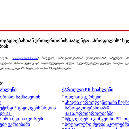
ზოგადოებასთან ურთიერთობის სააგენტო ,,პროფილის’’ ხ
ბიან
ოლის’’ (
www.prschool.kiev.ua
) მიწვევით, საზოგადოებასთან ურთიერთობის სააგენტო ,,
ექტორი მანანა გეგიძე და საკონსულტაციო ჯგუფის ხელმძღვანელი ელგუჯა მარღია უკრაი
რილს დაგეგმილ VI - საერთაშორისო PR ფესტივალში.
ბი
იახლენი
ქართული PR სიახლენი
*
შორისო სამსახურის
ონლაინ კურსები
*
ა
ახალი ქართულენოვანი წიგნ
ეტინგი* გაყიდვებს ზრდის
საზოგადოებასთა&#
ი 21”
4316; ურთიერთობებში
*
რისო მედია ფორუმი
სტუდენტური კონკურსი PR ოფ
*
ბი უკრაინაში
სოციალური მედია სკოლებში