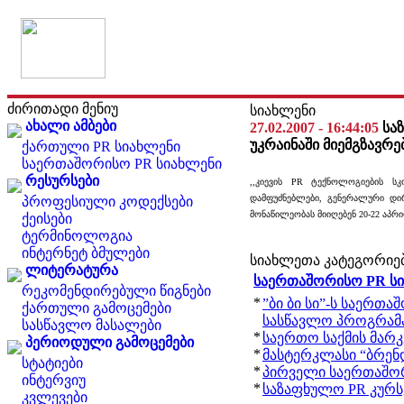
ძირითადი მენიუ
სიახლენი
ახალი ამბები
27.02.2007 - 16:44:05
სა
უკრაინაში მიემგზავრე
ქართული PR სიახლენი
საერთაშორისო PR სიახლენი
რესურსები
,,კიევის PR ტექნოლოგიების სკ
დამფუძნებლები, გენერალური დირ
პროფესიული კოდექსები
მონაწილეობას მიიღებენ 20-22 აპ
ქეისები
ტერმინოლოგია
ინტერნეტ ბმულები
სიახლეთა კატეგორიე
ლიტერატურა
საერთაშორისო PR ს
რეკომენდირებული წიგნები
*
”ბი ბი სი”-ს საერთა
ქართული გამოცემები
სასწავლო პროგრამ
სასწავლო მასალები
*
საერთო საქმის მარკ
პერიოდული გამოცემები
*
მასტერკლასი “ბრენდ
სტატიები
*
პირველი საერთაშო
ინტერვიუ
*
საზაფხულო PR კურსე
კვლევები