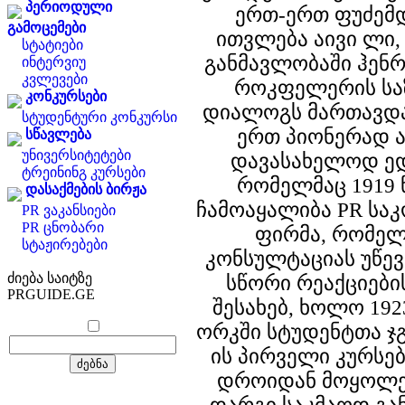
პერიოდული
ერთ-ერთ ფუძემ
გამოცემები
ითვლება აივი ლი
სტატიები
განმავლობაში ჰენ
ინტერვიუ
კვლევები
როკფელერის სა
კონკურსები
დიალოგს მართავდა
სტუდენტური კონკურსი
ერთ პიონერად ა
სწავლება
უნივერსიტეტები
დავასახელოდ ედ
ტრეინინგ კურსები
რომელმაც 1919 
დასაქმების ბირჟა
ჩამოაყალიბა PR სა
PR ვაკანსიები
PR ცნობარი
ფირმა, რომელ
სტაჟირებები
კონსულტაციას უწე
ძიება საიტზე
სწორი რეაქციები
PRGUIDE.GE
შესახებ, ხოლო 192
ორკში სტუდენტთა ჯგ
ის პირველი კურსებ
დროიდან მოყოლე