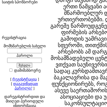
დარგი საკმაოდ გა
საიტის სპონსორები
ერთი წამყვანი 
მწარმოებლურ 
ურთიერთობებში. 
გარეშე წარმოუდგენე
ფირმების არსებ
რეგისტრაცია
გამოდის უამრავ
სფეროში, თითქმის
მომხმარებლის სახელი
არსებობს ამ დარ
პაროლი
მოსამზადებელი ცენ
ვთქვათ საუნივერს
სადაც კურსდამთავ
დამიმახსოვრე
ბაკალავრისა და მა
[
რეგისტრაცია
]
ფუნქციონირებს, რო
[
დაგავიწყდათ
პაროლი?
]
ასევე საერთაშორი
ასოციაციები და 
დარეგისტრირდით და
მიიღეთ პერიოდული
საკონსულტაციო
ინფორმაცია