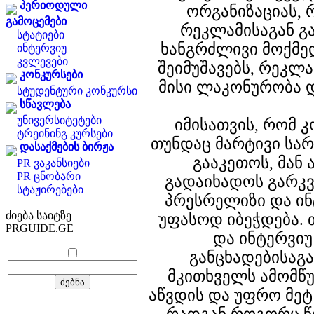
პერიოდული
ორგანიზაციას, 
გამოცემები
რეკლამისაგან გა
სტატიები
ხანგრძლივი მოქმე
ინტერვიუ
კვლევები
შეიმუშავებს, რეკლ
კონკურსები
მისი ლაკონურობა დ
სტუდენტური კონკურსი
სწავლება
უნივერსიტეტები
იმისათვის, რომ კ
ტრეინინგ კურსები
თუნდაც მარტივი სა
დასაქმების ბირჟა
გააკეთოს, მან 
PR ვაკანსიები
PR ცნობარი
გადაიხადოს გარკვ
სტაჟირებები
პრესრელიზი და ინ
ძიება საიტზე
უფასოდ იბეჭდება. 
PRGUIDE.GE
და ინტერვი
განცხადებისაგა
მკითხველს ამომწ
აწვდის და უფრო მეტ