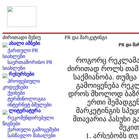
ძირითადი მენიუ
PR და მარკეტინგი
ახალი ამბები
PR და მა
ქართული PR
სიახლენი
როგორც რეკლამაშ
საერთაშორისო PR
ძირითად როლს თამ
სიახლენი
რესურსები
საქმიანობა. თუმც
პროფესიული
გამოიყენება რეკ
კოდექსები
დროს მხოლოდ ბაზრ
ქეისები
ტერმინოლოგია
ერთი შემადგე
ინტერნეტ ბმულები
მარკეტინგის სპე
ლიტერატურა
მთავარია პასუხი 
რეკომენდირებული
წიგნები
შეკით
ქართული გამოცემები
1. არსებობს თ
სასწავლო მასალები