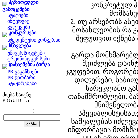
პერიოდული
კონკრეტულ პ
გამოცემები
მომსახუ
სტატიები
2. თუ არსებობს ასე
ინტერვიუ
კვლევები
მოსახლეობის რა კ
კონკურსები
შეფუთვით იქნება
სტუდენტური კონკურსი
სწავლება
უნივერსიტეტები
გარდა მომხმარებლ
ტრეინინგ კურსები
შეიძლება დაინ
დასაქმების ბირჟა
ჯგუფებით, როგორები
PR ვაკანსიები
PR ცნობარი
დილერები, საბით
სტაჟირებები
სარეკლამო გა
ძიება საიტზე
თანამშრომლები. ბა
PRGUIDE.GE
მნიშვნელობა
სპეციალისტისათვ
საშუალებას იძლევ
ინფორმაცია მომხმ