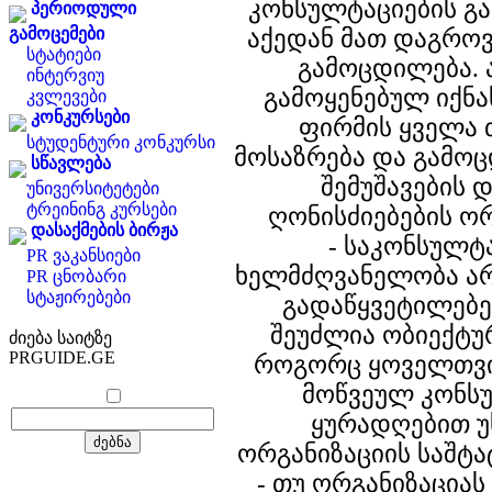
კონსულტაციების გა
პერიოდული
გამოცემები
აქედან მათ დაგრო
სტატიები
გამოცდილება. 
ინტერვიუ
გამოყენებულ იქნ
კვლევები
კონკურსები
ფირმის ყველა
სტუდენტური კონკურსი
მოსაზრება და გამო
სწავლება
შემუშავების 
უნივერსიტეტები
ტრეინინგ კურსები
ღონისძიებების ო
დასაქმების ბირჟა
- საკონსულტ
PR ვაკანსიები
ხელმძღვანელობა ა
PR ცნობარი
სტაჟირებები
გადაწყვეტილებე
შეუძლია ობიექტურ
ძიება საიტზე
PRGUIDE.GE
როგორც ყოველთვი
მოწვეულ კონს
ყურადღებით უ
ორგანიზაციის საშტა
- თუ ორგანიზაცია