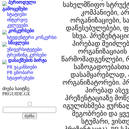
პერიოდული
სახელმწიფო სტრუქტ
გამოცემები
კომპანიები, 
სტატიები
ორგანიზაციები, 
ინტერვიუ
კვლევები
დაწესებულებები, ფ
კონკურსები
სხვა. პრეზენტაც
სტუდენტური კონკურსი
პირებად შეიძლე
სწავლება
უნივერსიტეტები
ორგანიზაციაის
ტრეინინგ კურსები
წარმომადგენლები, 
დასაქმების ბირჟა
საზოგადოებასთ
PR ვაკანსიები
PR ცნობარი
დასამყარებლად, 
სტაჟირებები
ორგანიზატორები. პ
ძიება საიტზე
პირებად ასე
PRGUIDE.GE
პრეზენტაციაზე მოწ
იგულისხმება ჟურნა
მეგობრები და ყვ
სტუმარი, ვისთ