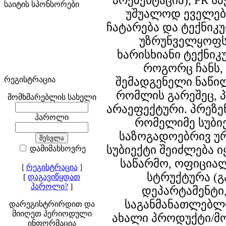
პრეზენტაცია), PR ს
საიტის სპონსორები
უშუალოდ ეველებ
ჩატარება და ტექნიკ
უზრუნველყოფს
ხარისხიანი ტექნიკ
როგორც ჩანს,
რეგისტრაცია
შემადგენელი ნაწილ
რომლის გარეშეც, პ
მომხმარებლის სახელი
არაეფექტური. პრეზე
პაროლი
რომელიმე სუბი
საზოგადოებრივ უ
სუბიექტი შეიძლება ი
დამიმახსოვრე
საწარმო, ოფიცია
[
რეგისტრაცია
]
სტრუქტურა (
[
დაგავიწყდათ
პაროლი?
]
დეპარტამენტი,
საგანმანათლებლ
დარეგისტრირდით და
მიიღეთ პერიოდული
ახალი პროდუქტი/მო
ინფორმაცია