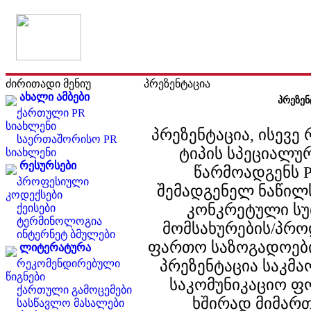
ძირითადი მენიუ
პრეზენტაცია
ახალი ამბები
პრეზენ
ქართული PR
სიახლენი
პრეზენტაცია, ისევე
საერთაშორისო PR
ტიპის სპეციალუ
სიახლენი
რესურსები
წარმოადგენს 
პროფესიული
შემადგენელ ნაწილს
კოდექსები
კონკრეტული სუბ
ქეისები
ტერმინოლოგია
მომსახურების/პრო
ინტერნეტ ბმულები
ფართო საზოგადოები
ლიტერატურა
პრეზენტაცია საკმ
რეკომენდირებული
წიგნები
საკომუნიკაციო ფ
ქართული გამოცემები
ხშირად მიმარ
სასწავლო მასალები