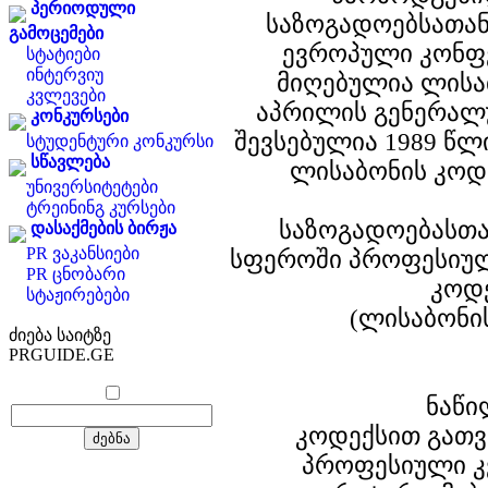
პერიოდული
საზოგადოებსათა
გამოცემები
ევროპული კონფ
სტატიები
ინტერვიუ
მიღებულია ლისა
კვლევები
აპრილის გენერალ
კონკურსები
შევსებულია 1989 წლ
სტუდენტური კონკურსი
სწავლება
ლისაბონის კოდ
უნივერსიტეტები
ტრეინინგ კურსები
საზოგადოებასთ
დასაქმების ბირჟა
PR ვაკანსიები
სფეროში პროფესიულ
PR ცნობარი
კოდ
სტაჟირებები
(ლისაბონი
ძიება საიტზე
PRGUIDE.GE
ნაწი
კოდექსით გათ
პროფესიული კ