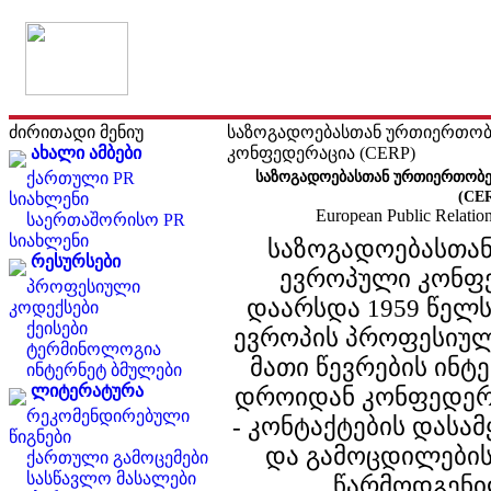
ძირითადი მენიუ
საზოგადოებასთან ურთიერთობ
ახალი ამბები
კონფედერაცია (CERP)
ქართული PR
საზოგადოებასთან ურთიერთობე
(CE
სიახლენი
European Public Relatio
საერთაშორისო PR
სიახლენი
საზოგადოებასთა
რესურსები
ევროპული კონფე
პროფესიული
დაარსდა 1959 წელს
კოდექსები
ქეისები
ევროპის პროფესიულ
ტერმინოლოგია
მათი წევრების ინტე
ინტერნეტ ბმულები
ლიტერატურა
დროიდან კონფედერ
რეკომენდირებული
- კონტაქტების დასა
წიგნები
და გამოცდილების
ქართული გამოცემები
სასწავლო მასალები
წარმოდგენი