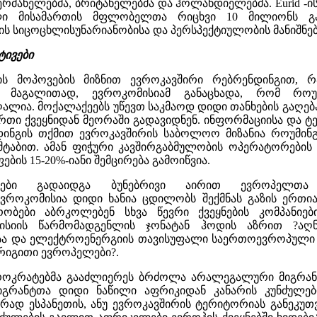
ერმანელებმა, ბრიტანელებმა და ჰოლანდიელებმა. Eurid -
 მისამართის მფლობელთა რიცხვი 10 მილიონს გად
ის სიცოცხლისუნარიანობისა და პერსპექტიულობის მანიშნე
ტივები
ს მოპოვების მიზნით ევროკავშირი რებრენდინგით, რ
, მაგალითად, ევროკომისიამ განაცხადა, რომ როუ
ლია. მოქალაქეებს უწევთ საკმაოდ დიდი თანხების გაღებ
რთი ქვეყნიდან მეორაში გადავიდნენ. ინფორმაციისა და ტ
დინგის თქმით ევროკავშირის საბოლოო მიზანია როუმინგი
შტაბით. ამან ფიჭური კავშირგაბმულობის ოპერატორების
ის 15-20%-იანი შემცირება გამოიწვია.
იჯები გადაიდგა ბუნებრივი აირით ევროპელთა 
ევროკომისია დიდი ხანია ცდილობს შექმნას გაზის ერთია
ობები აბრკოლებენ სხვა წევრი ქვეყნების კომპანიებ
მისიის წარმომადგენლის ჯონატან ჰოდის აზრით ?აღ
ისა და ელექტროენერგიის თავისუფალი საერთოევროპული ბ
რიგითი ევროპელები?.
ოკრატებმა გააძლიერეს ბრძოლა არალეგალური მიგრანტ
გრანტთა დიდი ნაწილი აფრიკიდან კანარის კუნძულები
ად ესპანეთის, ანუ ევროკავშირის ტერიტორიას განეკუთვ