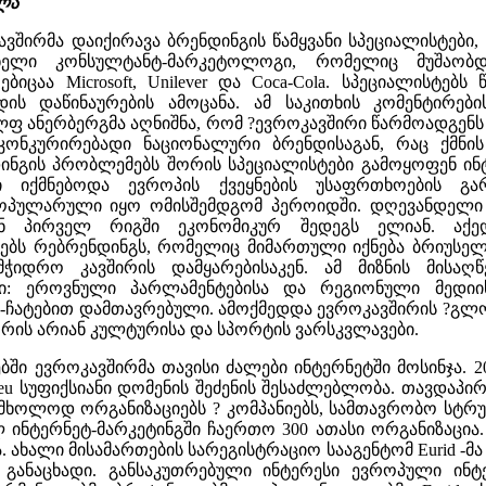
ლა
ვშირმა დაიქირავა ბრენდინგის წამყვანი სპეციალისტები,
ნელი კონსულტანტ-მარკეტოლოგი, რომელიც მუშაობ
ბიცაა Microsoft, Unilever და Coca-Cola. სპეციალისტებს
ის დაწინაურების ამოცანა. ამ საკითხის კომენტირები
 ანერბერგმა აღნიშნა, რომ ?ევროკავშირი წარმოადგენს
კონკურირებადი ნაციონალური ბრენდისაგან, რაც ქმნის
ინგის პრობლემებს შორის სპეციალისტები გამოყოფენ ინტ
რი იქმნებოდა ევროპის ქვეყნების უსაფრთხოების გა
ოპულარული იყო ომისშემდგომ პეროიდში. დღევანდელი 
გან პირველ რიგში ეკონომიკურ შედეგს ელიან. აქე
ებს რებრენდინგს, რომელიც მიმართული იქნება ბრიუსელ
იდრო კავშირის დამყარებისაკენ. ამ მიზნის მისაღწე
ი: ეროვნული პარლამენტებისა და რეგიონული მედიის
ტ-ჩატებით დამთავრებული. ამოქმედდა ევროკავშირის ?გლ
ორის არიან კულტურისა და სპორტის ვარსკვლავები.
ბში ევროკავშირმა თავისი ძალები ინტერნეტში მოსინჯა. 
eu სუფიქსიანი დომენის შეძენის შესაძლებლობა. თავდაპ
ხოლოდ ორგანიზაციებს ? კომპანიებს, სამთავრობო სტრუ
 ინტერნეტ-მარკეტინგში ჩაერთო 300 ათასი ორგანიზაცია
. ახალი მისამართების სარეგისტრაციო სააგენტომ Eurid -მ
 განაცხადი. განსაკუთრებული ინტერესი ევროპული ინტ