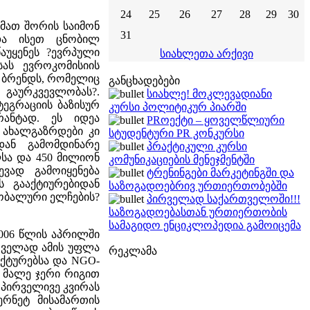
24
25
26
27
28
29
30
 მათ შორის საიმონ
31
და ისეთ ცნობილ
 წაუყენეს ?ევრპული
სიახლეთა არქივი
სას ევროკომისიის
 ბრენდს, რომელიც
განცხადებები
 გაურკვევლობას?.
სიახლე! მოკლევადიანი
ეგრაციის ბაზისურ
კურსი პოლიტიკურ პიარში
რანტად. ეს იდეა
PRოექტი – ყოველწლიური
ახალგაზრდები კი
სტუდენტური PR კონკურსი
დან გამომდინარე
პრაქტიკული კურსი
სა და 450 მილიონ
კომუნიკაციების მენეჯმენტში
ვად გამოიყენება
ტრენინგები მარკეტინგში და
 გააქტიურებიდან
საზოგადოებრივ ურთიერთობებში
ობალური ელჩების?
პირველად საქართველოში!!!
საზოგადოებასთან ურთიერთობის
სამაგიდო ენციკლოპედია გამოიცემა
2006 წლის აპრილში
ირველად ამის უფლა
რეკლამა
ქტურებსა და NGO-
. მალე ჯერი რიგით
ა პირველივე კვირას
ერნეტ მისამართის