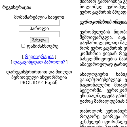
მიმართ გამოიჩინეს გ
ბოლომდე ევროპული
რეგისტრაცია
ევროკავშირის ბრენდ
მომხმარებლის სახელი
ევროკომისიის ინიცია
პაროლი
ევროპელების ნდობი
შემოიფარგლა. ასე
გაუმართლებლად მაღა
დამიმახსოვრე
რომ ევროკავშირის ე
კომისრის ვივიან რე
[
რეგისტრაცია
]
სახელმწიფოების მას
[
დაგავიწყდათ პაროლი?
]
ამავდროულად ტარიფებ
დარეგისტრირდით და მიიღეთ
ანალოგიური ნაბ
პერიოდული ინფორმაცია
გასაუმჯობესებლად. 
PRGUIDE.GE-დან.
ნაციონალური მთავრ
სექტორში. ევროკო
ეწინააღმდეგება გაზ
გამოც ზარალდებიან 
დაბოლოს, ევრობიურ
როგორც გაირკვა მი
კუნძულები ფორმალურ